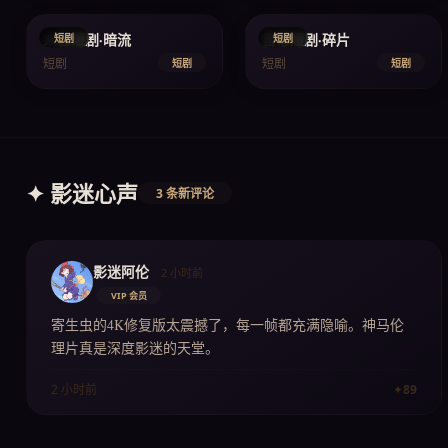
人性短剧·暗流
日常短剧·碎片
短剧
短剧
短剧
短剧
短剧
短剧
✦ 影迷心声
3 条新评论
影迷阿伦
2 小时前
VIP 会员
寄生虫的4K修复版太震撼了，每一帧都充满隐喻。神马伦
理片真是深度影迷的天堂。
✦
89
2 小时前