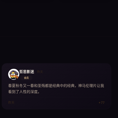
哲思影迷
昨天
会员
春夏秋冬又一春和圣殇都是经典中的经典，神马伦理片让我
看到了人性的深度。
✦
77
昨天