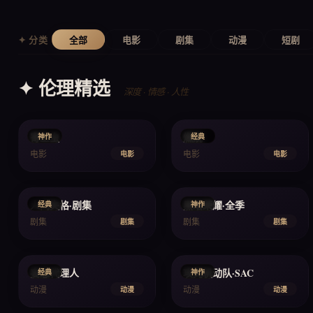
✦ 分类
全部
电影
剧集
动漫
短剧
✦ 伦理精选
深度 · 情感 · 人性
2019
2018
寄生虫
燃烧
神作
经典
电影
电影
电影
电影
2021
2023
人间失格·剧集
黑暗荣耀·全季
经典
神作
剧集
剧集
剧集
剧集
2004
2002
妄想代理人
攻壳机动队·SAC
经典
神作
动漫
动漫
动漫
动漫
2025
2025