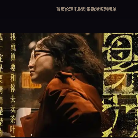
首页
伦理电影
剧集
动漫
短剧
榜单
欲