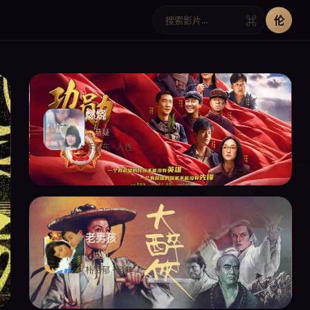
伦
⌘
燃烧
悬疑
李沧东 · 人性
老男孩
复仇
朴赞郁 · 经典