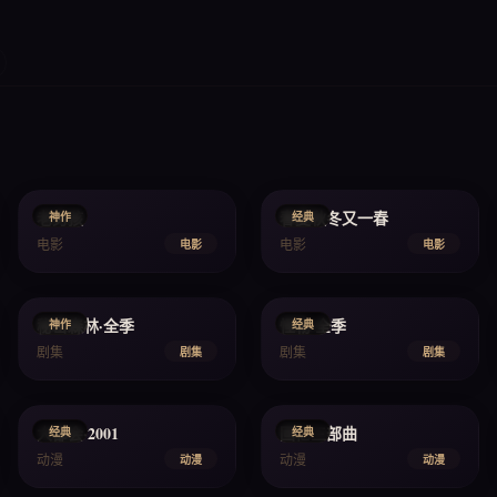
2003
2003
老男孩
春夏秋冬又一春
神作
经典
电影
电影
电影
电影
2017
2021
秘密森林·全季
怪物·全季
神作
经典
剧集
剧集
剧集
剧集
2001
1995
大都会·2001
回忆三部曲
经典
经典
动漫
动漫
动漫
动漫