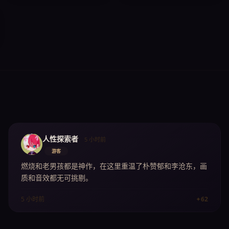
人性探索者
5 小时前
游客
燃烧和老男孩都是神作，在这里重温了朴赞郁和李沧东，画
质和音效都无可挑剔。
✦
62
5 小时前