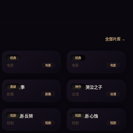
全部片库 →
2004
2012
空房间
圣殇
经典
经典
电影
电影
电影
电影
2021
2018
窥探·全季
恶魔人·哭泣之子
悬疑
神作
剧集
动漫
剧集
动漫
2025
2025
悬疑短剧·反转
爱情短剧·心蚀
短剧
短剧
短剧
短剧
短剧
短剧