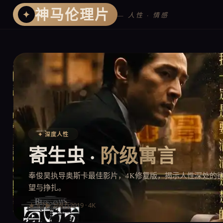
神马伦理片
✦
— 人性 · 情感
✦ 深度人性
寄生虫 ·
阶级寓言
奉俊昊执导奥斯卡最佳影片，4K修复版，揭示人性深处的
望与挣扎。
2019 · 4K
★ 9.7
▶ 268万